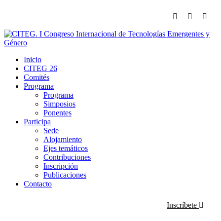
fab
fab
fab
fa-
fa-
fa-
facebook-
x-
inst
f
twitter
Inicio
CITEG 26
Comités
Programa
Programa
Simposios
Ponentes
Participa
Sede
Alojamiento
Ejes temáticos
Contribuciones
Inscripción
Publicaciones
Contacto
Inscríbete